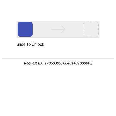
域名到期提醒
免责声明：您之所以会访问到此页面，是因为ICANN规定，域名到期必须做相
www.esprit-voyance.com
域名
已经过